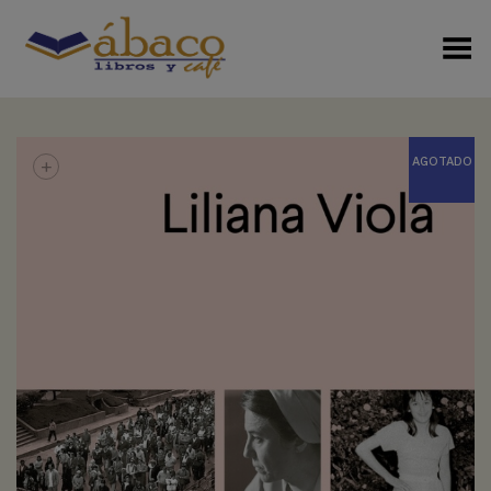
Menú Alterno
+
AGOTADO