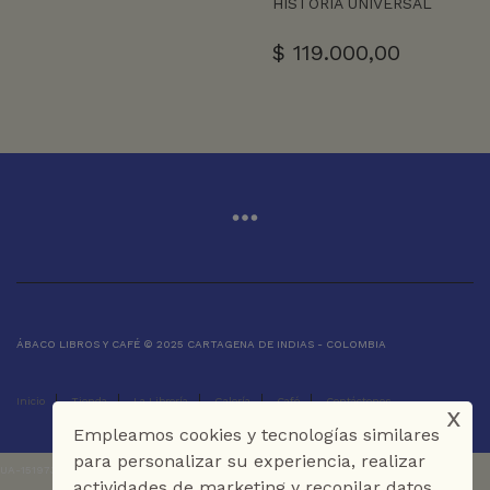
HISTORIA UNIVERSAL
$
119.000,00
ÁBACO LIBROS Y CAFÉ © 2025 CARTAGENA DE INDIAS - COLOMBIA
Inicio
Tienda
La Librería
Galería
Café
Contáctenos
x
Empleamos cookies y tecnologías similares
para personalizar su experiencia, realizar
UA-151973273-1
actividades de marketing y recopilar datos