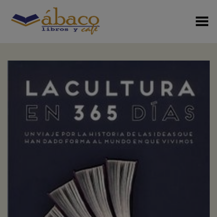
Menú Alterno
+