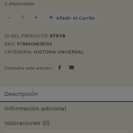
2 disponibles
LA
Añadir Al Carrito
CULTURA
EN
365
ID DEL PRODUCTO:
57078
DIAS
SKU:
9788409638154
cantidad
CATEGORÍA:
HISTORIA UNIVERSAL
Comparte este artículo:
Descripción
Información adicional
Valoraciones (0)