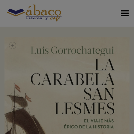
Menú Alterno
+