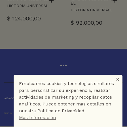
EL
HISTORIA UNIVERSAL
HISTORIA UNIVERSAL
$
124.000,00
$
92.000,00
x
Empleamos cookies y tecnologías similares
para personalizar su experiencia, realizar
actividades de marketing y recopilar datos
ÁBACO LIBROS Y CAFÉ © 2025 CARTAGENA DE INDIAS - COLOMBIA
analíticos. Puede obtener más detalles en
nuestra Política de Privacidad.
Inicio
Tienda
La Librería
Galería
Café
Contáctenos
Más Información