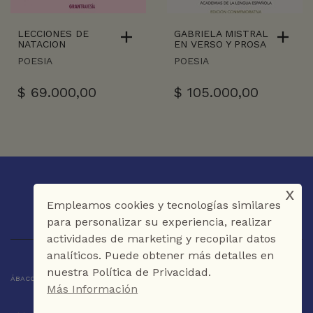
LECCIONES DE
GABRIELA MISTRAL
NATACION
EN VERSO Y PROSA
POESIA
POESIA
$
69.000,00
$
105.000,00
x
Empleamos cookies y tecnologías similares
para personalizar su experiencia, realizar
actividades de marketing y recopilar datos
analíticos. Puede obtener más detalles en
nuestra Política de Privacidad.
ÁBACO LIBROS Y CAFÉ © 2025 CARTAGENA DE INDIAS - COLOMBIA
Más Información