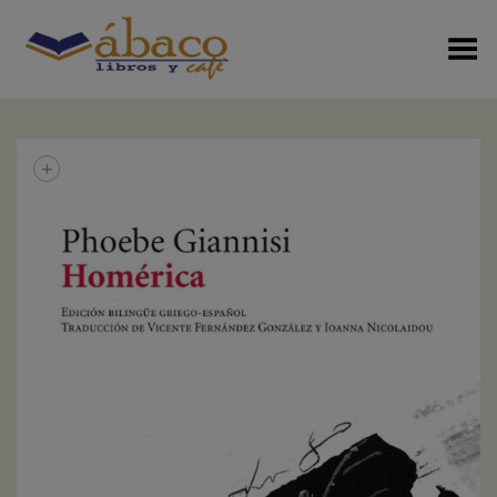
Menú Alterno
+