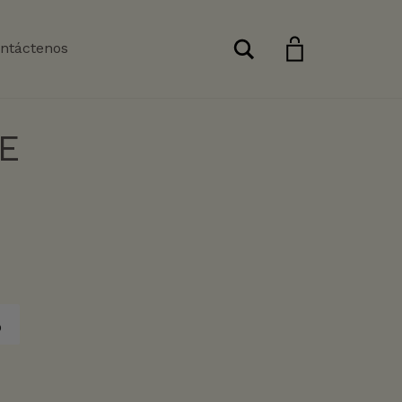
Buscar
ntáctenos
E
o