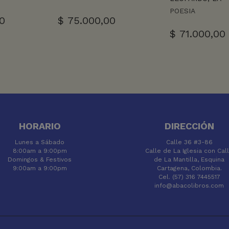
POESIA
0
$
75.000,00
$
71.000,00
HORARIO
DIRECCIÓN
Lunes a Sábado
Calle 36 #3-86
8:00am a 9:00pm
Calle de La Iglesia con Cal
Domingos & Festivos
de La Mantilla, Esquina
9:00am a 9:00pm
Cartagena, Colombia.
Cel. (57) 316 7445517
info@abacolibros.com