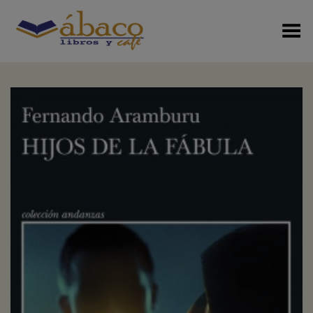
Menú Alterno
+