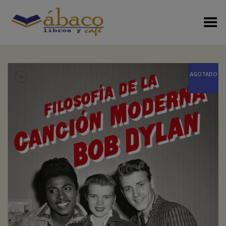
Menú Alterno
+
AGOTADO