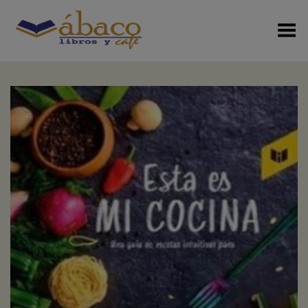
Menú Alterno
+