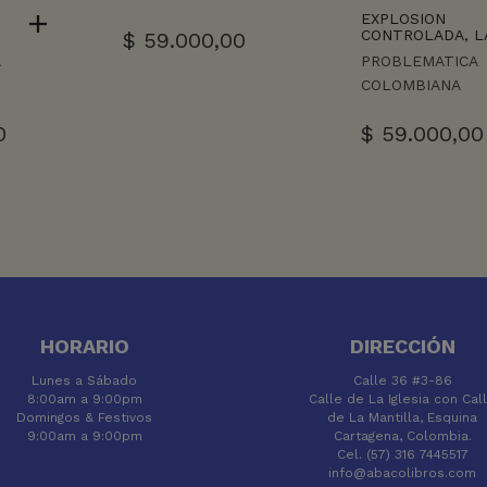
EXPLOSION
CONTROLADA, L
$
59.000,00
A
PROBLEMATICA
COLOMBIANA
0
$
59.000,00
HORARIO
DIRECCIÓN
Lunes a Sábado
Calle 36 #3-86
8:00am a 9:00pm
Calle de La Iglesia con Cal
Domingos & Festivos
de La Mantilla, Esquina
9:00am a 9:00pm
Cartagena, Colombia.
Cel. (57) 316 7445517
info@abacolibros.com