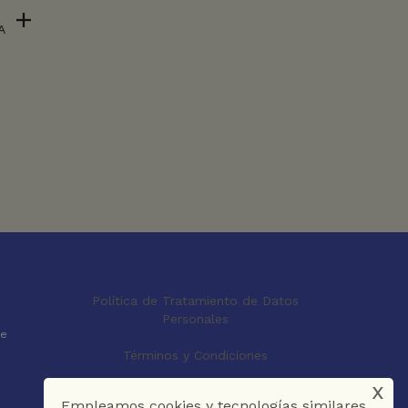
A
Política de Tratamiento de Datos
Personales
le
Términos y Condiciones
x
Empleamos cookies y tecnologías similares