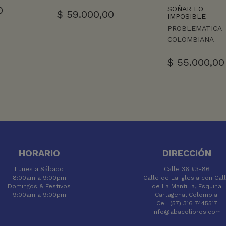
0
SOÑAR LO
$
59.000,00
IMPOSIBLE
PROBLEMATICA
COLOMBIANA
$
55.000,00
HORARIO
DIRECCIÓN
Lunes a Sábado
Calle 36 #3-86
8:00am a 9:00pm
Calle de La Iglesia con Cal
Domingos & Festivos
de La Mantilla, Esquina
9:00am a 9:00pm
Cartagena, Colombia.
Cel. (57) 316 7445517
info@abacolibros.com