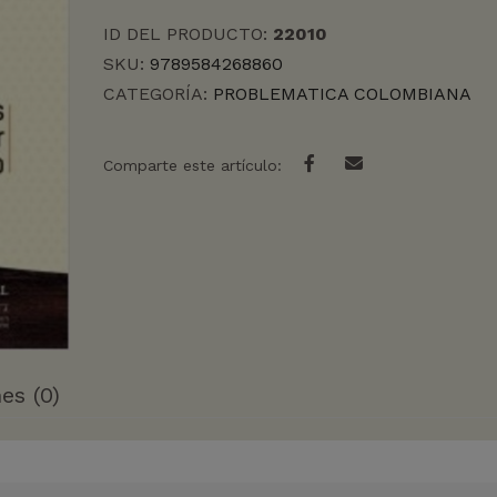
COLOMBIA
ID DEL PRODUCTO:
22010
cantidad
SKU:
9789584268860
CATEGORÍA:
PROBLEMATICA COLOMBIANA
Comparte este artículo:
es (0)