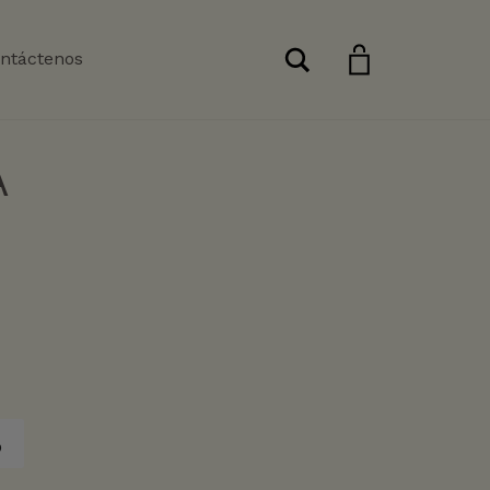
Buscar
ntáctenos
A
o