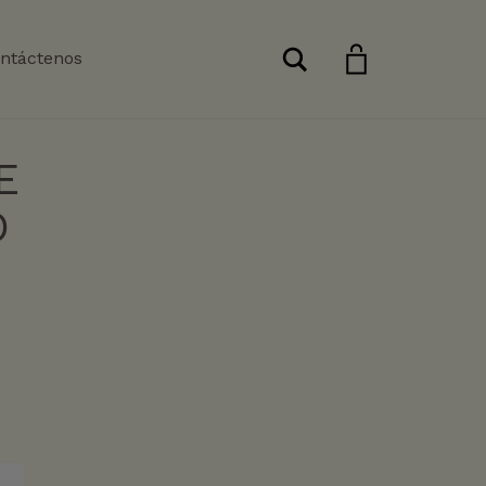
Buscar
ntáctenos
E
O