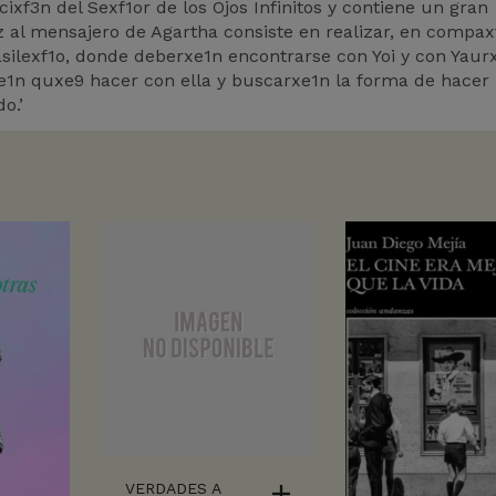
cixf3n del Sexf1or de los Ojos Infinitos y contiene un gran
al mensajero de Agartha consiste en realizar, en compax
asilexf1o, donde deberxe1n encontrarse con Yoi y con Yaur
rxe1n quxe9 hacer con ella y buscarxe1n la forma de hacer
o.’
VERDADES A