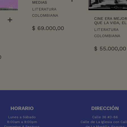
MEDIAS
LITERATURA
COLOMBIANA
CINE ERA MEJO
QUE LA VIDA, EL
,
$
69.000,00
LITERATURA
COLOMBIANA
$
55.000,00
0
HORARIO
DIRECCIÓN
Lunes a Sábado
Calle 36 #3-86
8:00am a 9:00pm
Calle de La Iglesia con Cal
Domingos & Festivos
de La Mantilla, Esquina