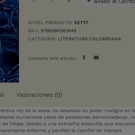
Añadir Al Carrit
MENSAJERO
DE
AGARTHA.
ID DEL PRODUCTO:
52717
EL
HIJO
SKU:
9789584261649
DEL
CATEGORÍA:
LITERATURA COLOMBIANA
CARPINTERO
cantidad
Comparte este artículo:
al
Valoraciones (0)
txe9ntico rey de la selva, ha desatado su poder maligno en l
sentarse numerosos casos de posesiones demonxedacas, m
s de Felipe, debido a una extraxf1a estatuilla que encuent
gravemente enfermo y perdido la razxf3n de manera