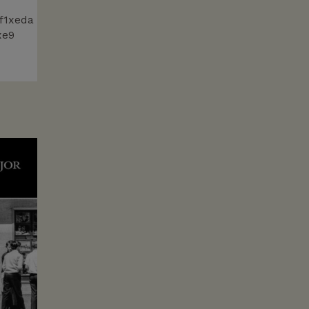
f1xeda
xe9