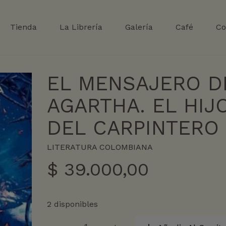
Tienda
La Librería
Galería
Café
Co
EL MENSAJERO D
AGARTHA. EL HIJ
DEL CARPINTERO
LITERATURA COLOMBIANA
$
39.000,00
2 disponibles
EL