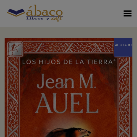
Menú Alterno
+
AGOTADO