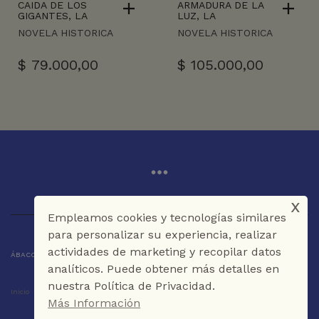
CAIDA DE LOS
ARMADURA DE LA
GIGANTES, LA
LUZ, LA
NOVELA HISTORICA
NOVELA HISTORICA
$
79.000,00
$
105.000,00
x
Empleamos cookies y tecnologías similares
para personalizar su experiencia, realizar
actividades de marketing y recopilar datos
ÁBACO LIBROS Y CAFÉ © 2025 CARTAGENA DE INDIAS - COLOMBIA
analíticos. Puede obtener más detalles en
nuestra Política de Privacidad.
Inicio
Tienda
La Librería
Galería
Café
Contáctenos
Más Información