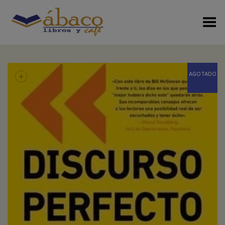
Menú Alterno
+
AGOTADO