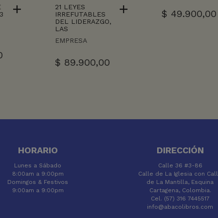
E
21 LEYES
$
49.900,00
3
IRREFUTABLES
DEL LIDERAZGO,
LAS
EMPRESA
0
$
89.900,00
HORARIO
DIRECCIÓN
Lunes a Sábado
Calle 36 #3-86
8:00am a 9:00pm
Calle de La Iglesia con Cal
Domingos & Festivos
de La Mantilla, Esquina
9:00am a 9:00pm
Cartagena, Colombia.
Cel. (57) 316 7445517
info@abacolibros.com