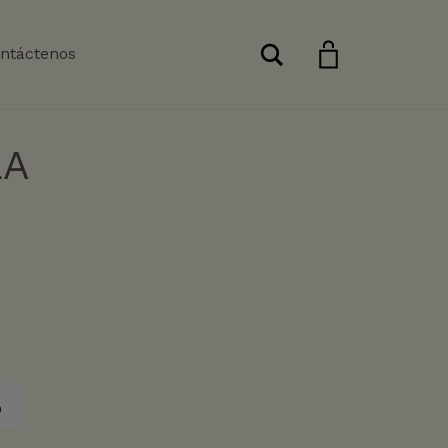
Buscar
ntáctenos
LA
o