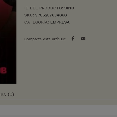
MUERTE
ID DEL PRODUCTO:
9818
cantidad
SKU:
9786287634060
CATEGORÍA:
EMPRESA
Comparte este artículo:
es (0)