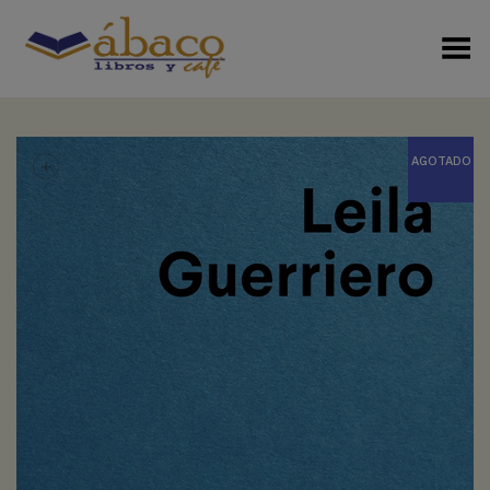
Menú Alterno
+
AGOTADO