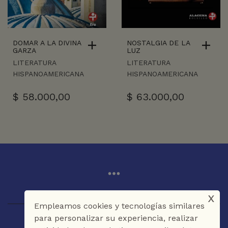
DOMAR A LA DIVINA
NOSTALGIA DE LA
GARZA
LUZ
LITERATURA
LITERATURA
HISPANOAMERICANA
HISPANOAMERICANA
$
58.000,00
$
63.000,00
x
Empleamos cookies y tecnologías similares
para personalizar su experiencia, realizar