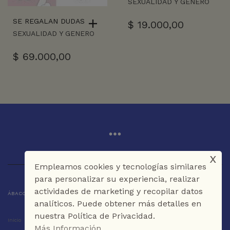
SEXUALIDAD Y GENERO
SE REGALAN DUDAS
$
19.000,00
SEXUALIDAD Y GENERO
$
69.000,00
x
Empleamos cookies y tecnologías similares
para personalizar su experiencia, realizar
actividades de marketing y recopilar datos
ÁBACO LIBROS Y CAFÉ © 2025 CARTAGENA DE INDIAS - COLOMBIA
analíticos. Puede obtener más detalles en
nuestra Política de Privacidad.
Inicio
Tienda
La Librería
Galería
Café
Contáctenos
Más Información