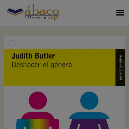
Menú Alterno
+