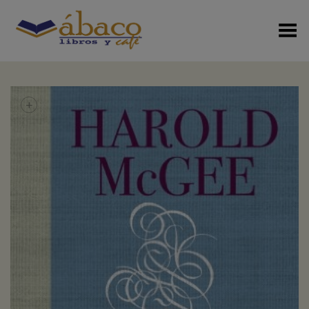
Menú Alterno
+