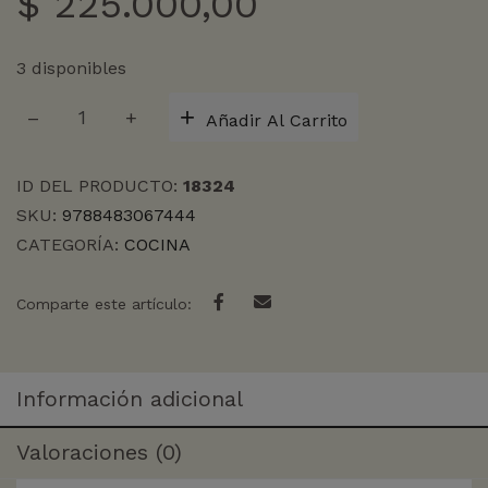
$
225.000,00
3 disponibles
COCINA
Añadir Al Carrito
Y
LOS
ALIMENTOS,
ID DEL PRODUCTO:
18324
LA
SKU:
9788483067444
cantidad
CATEGORÍA:
COCINA
Comparte este artículo:
Información adicional
Valoraciones (0)