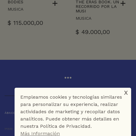
BODIES
THE ERAS BOOK. UN
RECORRIDO POR LA
MUSICA
MUSI
MUSICA
$
115.000,00
$
49.000,00
x
Empleamos cookies y tecnologías similares
para personalizar su experiencia, realizar
actividades de marketing y recopilar datos
ÁBACO LIBROS Y CAFÉ © 2025 CARTAGENA DE INDIAS - COLOMBIA
analíticos. Puede obtener más detalles en
nuestra Política de Privacidad.
Inicio
Tienda
La Librería
Galería
Café
Contáctenos
Más Información