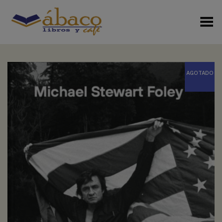
Menú Alterno
+
AGOTADO