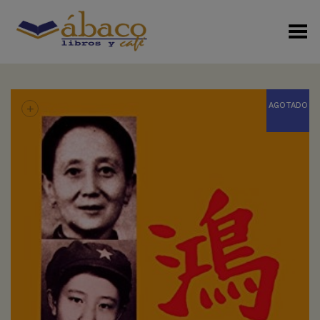
Menú Alterno
+
AGOTADO