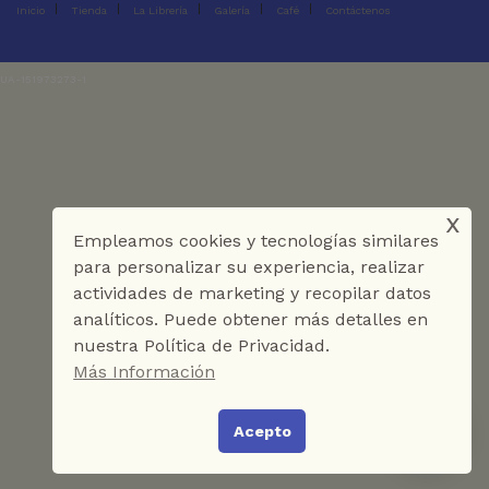
Inicio
Tienda
La Librería
Galería
Café
Contáctenos
UA-151973273-1
x
Empleamos cookies y tecnologías similares
para personalizar su experiencia, realizar
actividades de marketing y recopilar datos
analíticos. Puede obtener más detalles en
nuestra Política de Privacidad.
Más Información
Acepto