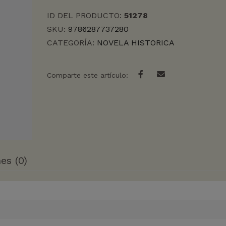
DIAS,
ID DEL PRODUCTO:
51278
EL
cantidad
SKU:
9786287737280
CATEGORÍA:
NOVELA HISTORICA
Comparte este artículo:
es (0)