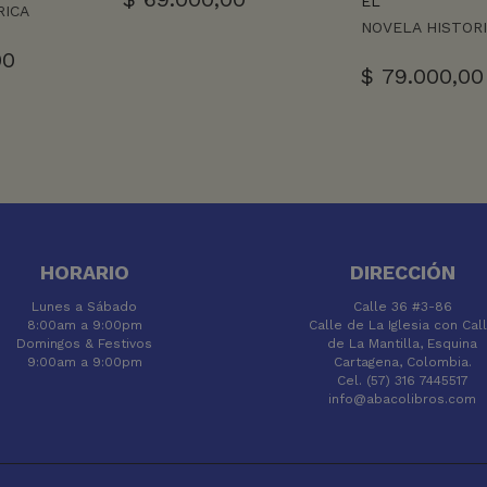
EL
RICA
NOVELA HISTOR
00
$
79.000,00
HORARIO
DIRECCIÓN
Lunes a Sábado
Calle 36 #3-86
8:00am a 9:00pm
Calle de La Iglesia con Cal
Domingos & Festivos
de La Mantilla, Esquina
9:00am a 9:00pm
Cartagena, Colombia.
Cel. (57) 316 7445517
info@abacolibros.com