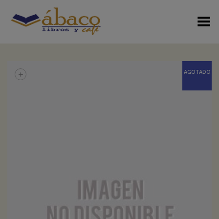
Menú Alterno
+
AGOTADO