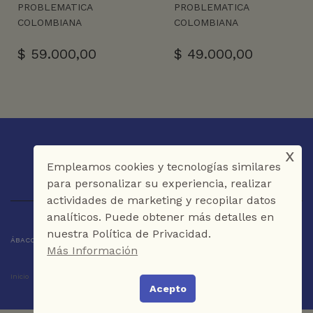
PROBLEMATICA
PROBLEMATICA
COLOMBIANA
COLOMBIANA
$
59.000,00
$
49.000,00
x
Empleamos cookies y tecnologías similares
para personalizar su experiencia, realizar
actividades de marketing y recopilar datos
analíticos. Puede obtener más detalles en
nuestra Política de Privacidad.
ÁBACO LIBROS Y CAFÉ © 2025 CARTAGENA DE INDIAS - COLOMBIA
Más Información
Inicio
Tienda
La Librería
Galería
Café
Contáctenos
Acepto