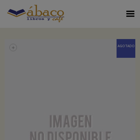
Menú Alterno
+
AGOTADO