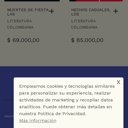
MUERTES DE FIESTA,
HECHOS CASUALES,
LAS
LOS
LITERATURA
LITERATURA
COLOMBIANA
COLOMBIANA
$
69.000,00
$
85.000,00
x
Empleamos cookies y tecnologías similares
para personalizar su experiencia, realizar
actividades de marketing y recopilar datos
analíticos. Puede obtener más detalles en
nuestra Política de Privacidad.
ÁBACO LIBROS Y CAFÉ © 2025 CARTAGENA DE INDIAS - COLOMBIA
Más Información