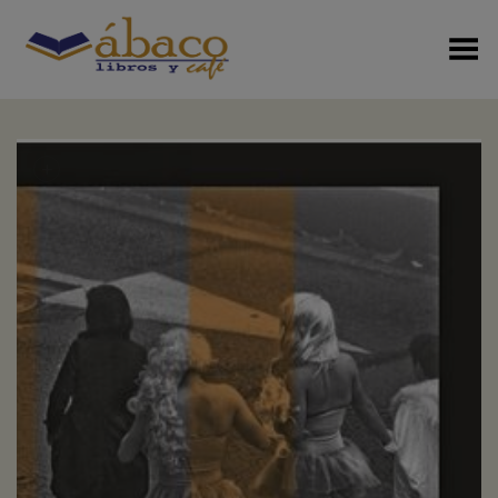
Menú Alterno
+