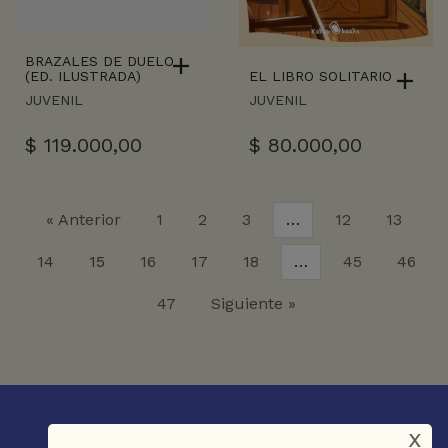
BRAZALES DE DUELO
EL LIBRO SOLITARIO
(ED. ILUSTRADA)
JUVENIL
JUVENIL
$
80.000,00
$
119.000,00
« Anterior
1
2
3
…
12
13
14
15
16
17
18
…
45
46
47
Siguiente »
x