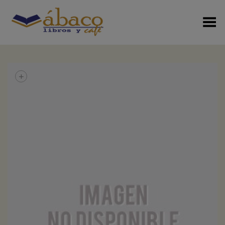
Menú Alterno
+