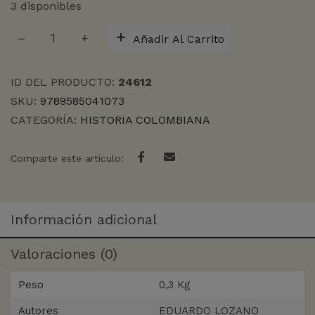
3 disponibles
Y
Añadir Al Carrito
DESPUES
DE
BOLIVAR
ID DEL PRODUCTO:
24612
QUE
SKU:
9789585041073
cantidad
CATEGORÍA:
HISTORIA COLOMBIANA
Comparte este artículo:
Información adicional
Valoraciones (0)
Peso
0,3 Kg
Autores
EDUARDO LOZANO