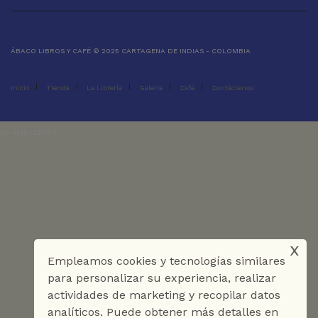
ÁBACO LIBROS Y CAFÉ © 2025 CARTAGENA DE INDIAS - COLOMBIA
Inicio
Tienda
La Librería
Galería
Café
Contáctenos
UA-151973273-1
x
Empleamos cookies y tecnologías similares
para personalizar su experiencia, realizar
actividades de marketing y recopilar datos
analíticos. Puede obtener más detalles en