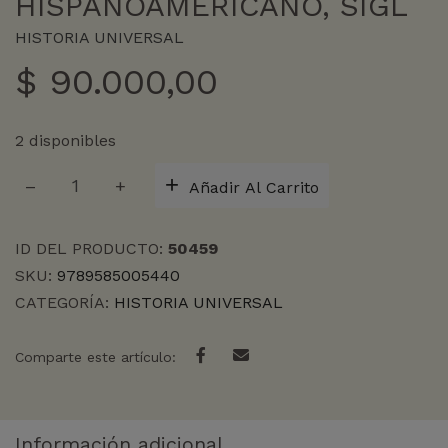
HISPANOAMERICANO, SIGL
HISTORIA UNIVERSAL
$
90.000,00
2 disponibles
VÍNCULOS
Añadir Al Carrito
DE
IMPERIO:
PROYECCIONES,
ID DEL PRODUCTO:
50459
CONFRONTACIONES
SKU:
9789585005440
E
CATEGORÍA:
HISTORIA UNIVERSAL
INTERCAMBIOS
EN
EL
Comparte este artículo:
MUNDO
HISPANOAMERICANO,
SIGL
cantidad
Información adicional