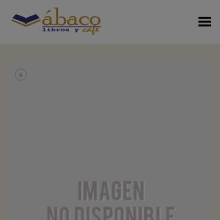
Menú Alterno
+