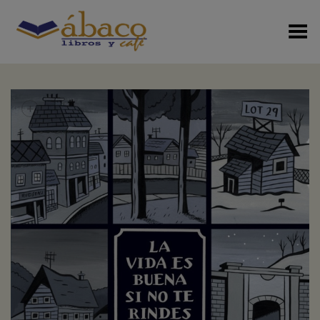
Menú Alterno
+