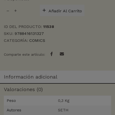
VIDA
Añadir Al Carrito
ES
BUENA
SI
ID DEL PRODUCTO:
11538
NO
SKU:
9788416131327
TE
CATEGORÍA:
COMICS
RINDES,
LA
cantidad
Comparte este artículo:
Información adicional
Valoraciones (0)
Peso
0,3 Kg
Autores
SETH