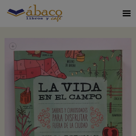
Menú Alterno
+