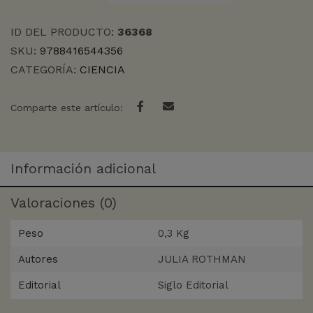
EL
CAMPO,
ID DEL PRODUCTO:
36368
LA
SKU:
9788416544356
cantidad
CATEGORÍA:
CIENCIA
Comparte este artículo:
Información adicional
Valoraciones (0)
Peso
0,3 Kg
Autores
JULIA ROTHMAN
Editorial
Siglo Editorial