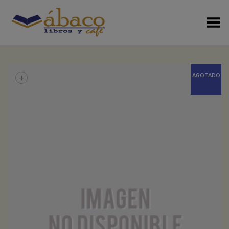
Menú Alterno
+
AGOTADO