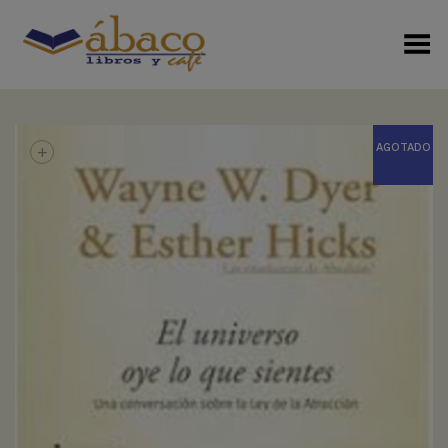
Menú Alterno
+
AGOTADO