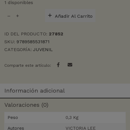
1 disponibles
UNA
Añadir Al Carrito
LECCION
DE
TINTA
ID DEL PRODUCTO:
27852
Y
SKU:
9789585531871
VENGANZA
CATEGORÍA:
JUVENIL
cantidad
Comparte este artículo:
Información adicional
Valoraciones (0)
Peso
0,3 Kg
Autores
VICTORIA LEE