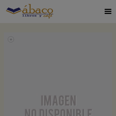
Menú Alterno
+