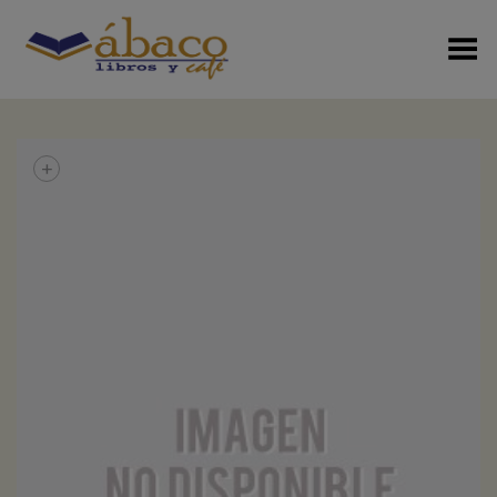
Menú Alterno
+