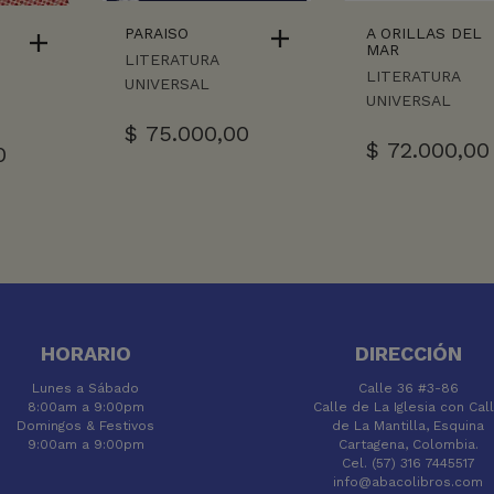
PARAISO
A ORILLAS DEL
MAR
LITERATURA
LITERATURA
UNIVERSAL
UNIVERSAL
$
75.000,00
$
72.000,00
0
HORARIO
DIRECCIÓN
Lunes a Sábado
Calle 36 #3-86
8:00am a 9:00pm
Calle de La Iglesia con Cal
Domingos & Festivos
de La Mantilla, Esquina
9:00am a 9:00pm
Cartagena, Colombia.
Cel. (57) 316 7445517
info@abacolibros.com