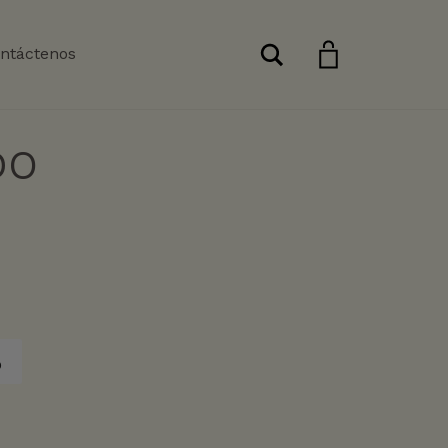
Buscar
ntáctenos
DO
o