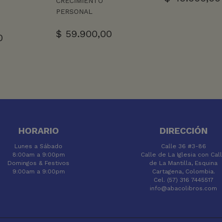
CRECIMIENTO
PERSONAL
$
59.900,00
0
HORARIO
DIRECCIÓN
Lunes a Sábado
Calle 36 #3-86
8:00am a 9:00pm
Calle de La Iglesia con Cal
Domingos & Festivos
de La Mantilla, Esquina
9:00am a 9:00pm
Cartagena, Colombia.
Cel. (57) 316 7445517
info@abacolibros.com