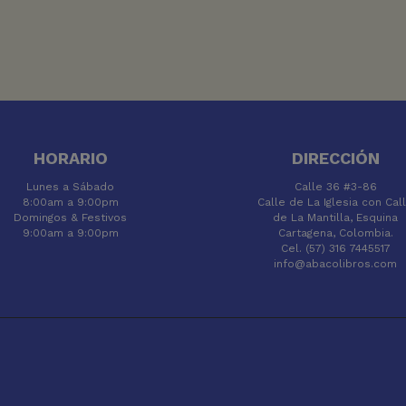
HORARIO
DIRECCIÓN
Lunes a Sábado
Calle 36 #3-86
8:00am a 9:00pm
Calle de La Iglesia con Cal
Domingos & Festivos
de La Mantilla, Esquina
9:00am a 9:00pm
Cartagena, Colombia.
Cel. (57) 316 7445517
info@abacolibros.com