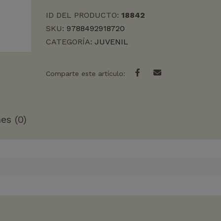
LOS
ID DEL PRODUCTO:
18842
cantidad
SKU:
9788492918720
CATEGORÍA:
JUVENIL
Comparte este artículo:
es (0)