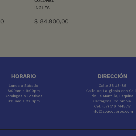
COLONEL
INGLES
00
$
84.900,00
HORARIO
DIRECCIÓN
Lunes a Sábado
Calle 36 #3-86
8:00am a 9:00pm
Calle de La Iglesia con Cal
Domingos & Festivos
de La Mantilla, Esquina
9:00am a 9:00pm
Cartagena, Colombia.
Cel. (57) 316 7445517
info@abacolibros.com