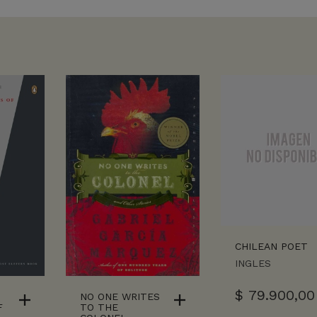
CHILEAN POET
INGLES
$
79.900,00
NO ONE WRITES
F
TO THE