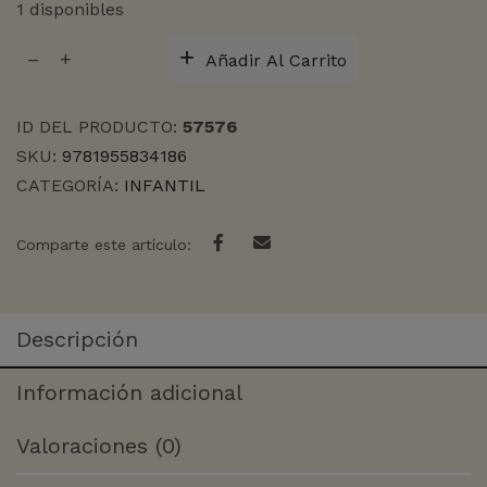
1 disponibles
TONS
Añadir Al Carrito
OF
PALABRAS:
COMIDA
ID DEL PRODUCTO:
57576
(BB)
SKU:
9781955834186
cantidad
CATEGORÍA:
INFANTIL
Comparte este artículo:
Descripción
Información adicional
Valoraciones (0)