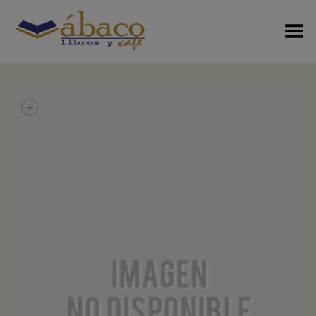
Menú Alterno
+