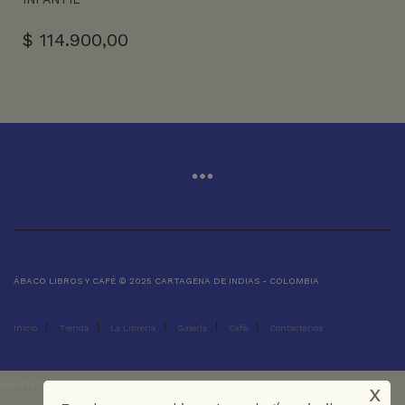
$
114.900,00
ÁBACO LIBROS Y CAFÉ © 2025 CARTAGENA DE INDIAS - COLOMBIA
Inicio
Tienda
La Librería
Galería
Café
Contáctenos
x
UA-151973273-1