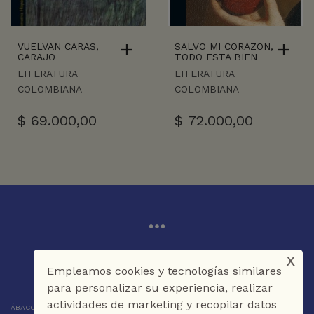
VUELVAN CARAS,
SALVO MI CORAZON,
CARAJO
TODO ESTA BIEN
LITERATURA
LITERATURA
COLOMBIANA
COLOMBIANA
$
69.000,00
$
72.000,00
x
Empleamos cookies y tecnologías similares
para personalizar su experiencia, realizar
actividades de marketing y recopilar datos
ÁBACO LIBROS Y CAFÉ © 2025 CARTAGENA DE INDIAS - COLOMBIA