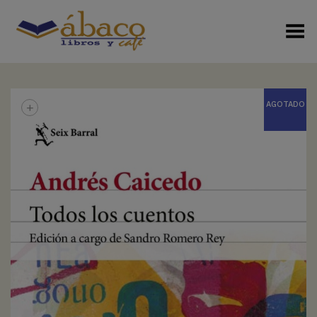
Menú Alterno
+
AGOTADO