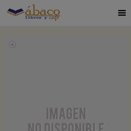
Menú Alterno
+