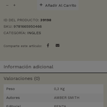
THE
Añadir Al Carrito
WAY
I
AM
ID DEL PRODUCTO:
39198
NOW
SKU:
9781665950466
cantidad
CATEGORÍA:
INGLES
Comparte este artículo:
Información adicional
Valoraciones (0)
Peso
0,3 Kg
Autores
AMBER SMITH
Editorial
PENTA