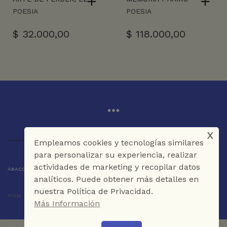
POESIA
POESIA
$
32.000,00
$
118.000,00
x
Empleamos cookies y tecnologías similares
para personalizar su experiencia, realizar
actividades de marketing y recopilar datos
ÁBACO LIBROS Y CAFÉ © 2025 CARTAGENA DE INDIAS - COLOMBIA
analíticos. Puede obtener más detalles en
nuestra Política de Privacidad.
Inicio
Tienda
La Librería
Galería
Café
Contáctenos
Más Información