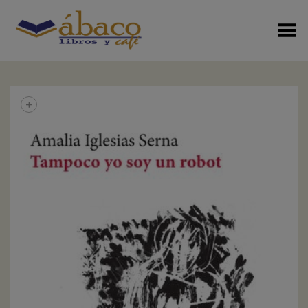
Menú Alterno
+