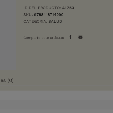
UNA
ID DEL PRODUCTO:
41753
PIEL
RADIANTE
SKU:
9788418714290
cantidad
CATEGORÍA:
SALUD
Comparte este artículo:
es (0)