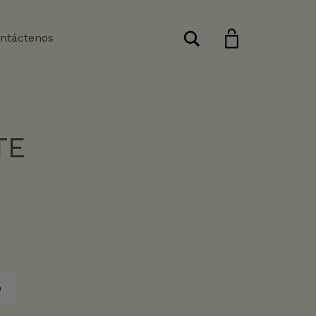
Buscar
ntáctenos
TE
o