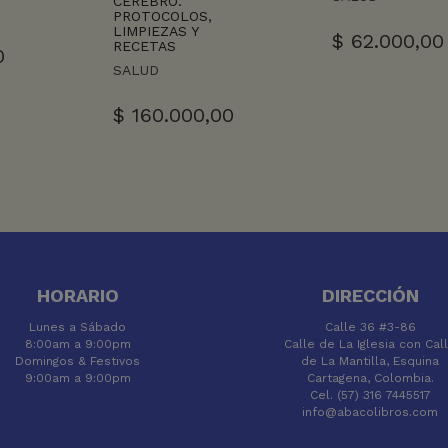
CEREBRO.
PROTOCOLOS,
LIMPIEZAS Y
$
62.000,00
RECETAS
0
SALUD
$
160.000,00
HORARIO
DIRECCIÓN
Lunes a Sábado
Calle 36 #3-86
8:00am a 9:00pm
Calle de La Iglesia con Cal
Domingos & Festivos
de La Mantilla, Esquina
9:00am a 9:00pm
Cartagena, Colombia.
Cel. (57) 316 7445517
info@abacolibros.com