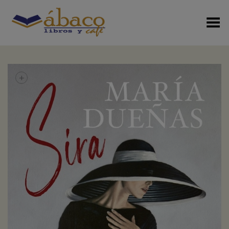
Menú Alterno
+