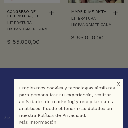
CONGRESO DE
MADRID ME MATA
LITERATURA, EL
LITERATURA
LITERATURA
HISPANOAMERICANA
HISPANOAMERICANA
$
65.000,00
$
55.000,00
x
Empleamos cookies y tecnologías similares
para personalizar su experiencia, realizar
actividades de marketing y recopilar datos
analíticos. Puede obtener más detalles en
nuestra Política de Privacidad.
ÁBACO LIBROS Y CAFÉ © 2025 CARTAGENA DE INDIAS - COLOMBIA
Más Información