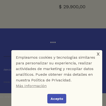
$
29.900,00
x
Empleamos cookies y tecnologías similares
para personalizar su experiencia, realizar
actividades de marketing y recopilar datos
ÁBACO LIBROS Y CAFÉ © 2025 CARTAGENA DE INDIAS - COLOMBIA
analíticos. Puede obtener más detalles en
nuestra Política de Privacidad.
Inicio
Tienda
La Librería
Galería
Café
Contáctenos
Más Información
UA-151973273-1
Acepto