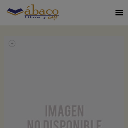
Menú Alterno
+