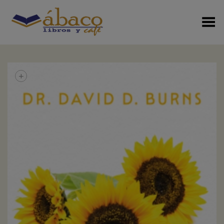
Menú Alterno
+