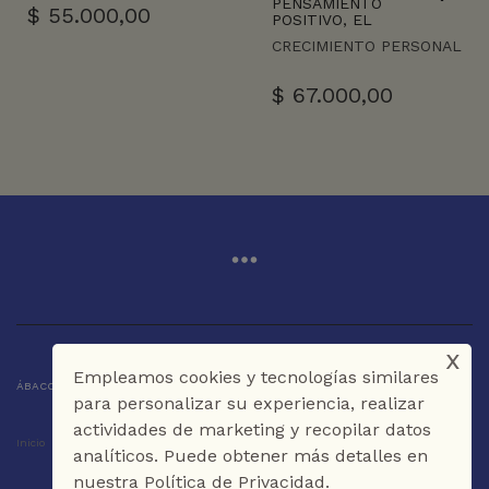
PENSAMIENTO
$
55.000,00
POSITIVO, EL
CRECIMIENTO PERSONAL
$
67.000,00
x
Empleamos cookies y tecnologías similares
ÁBACO LIBROS Y CAFÉ © 2025 CARTAGENA DE INDIAS - COLOMBIA
para personalizar su experiencia, realizar
actividades de marketing y recopilar datos
Inicio
Tienda
La Librería
Galería
Café
Contáctenos
analíticos. Puede obtener más detalles en
nuestra Política de Privacidad.