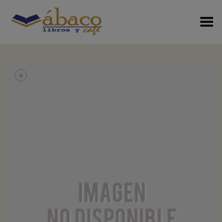
Menú Alterno
+