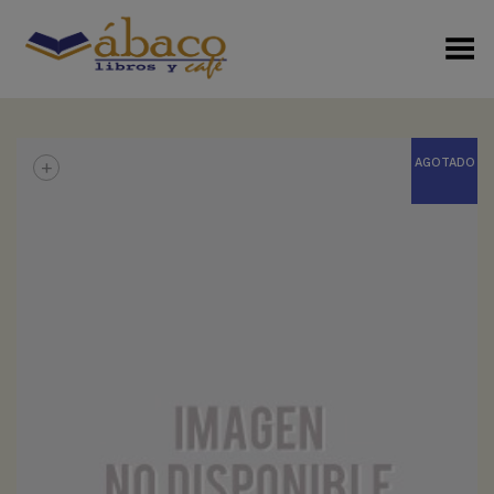
Menú Alterno
+
AGOTADO