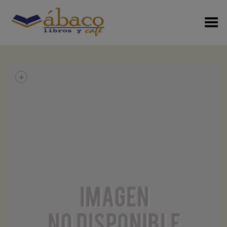
Menú Alterno
+