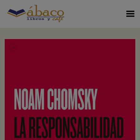
Menú Alterno
+