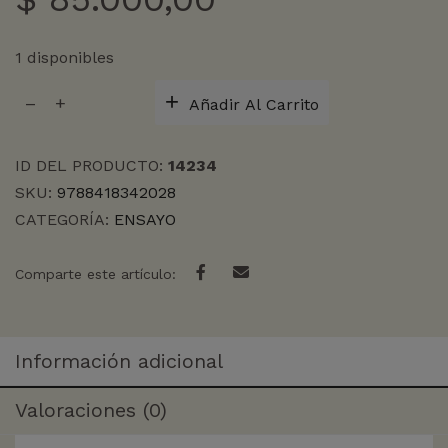
1 disponibles
RESPONSABILIDAD
Añadir Al Carrito
DE
LOS
INTELECTUALES,
ID DEL PRODUCTO:
14234
LA
SKU:
9788418342028
cantidad
CATEGORÍA:
ENSAYO
Comparte este artículo:
Información adicional
Valoraciones (0)